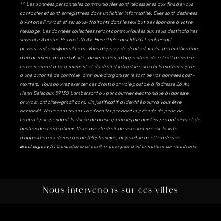
** Les données personnelles communiquées sont nécessaires aux fins de vous
contacter et sont enregistrées dans un fichier informatisé. Elles sont destinées
à Antoine Pruvost et ses sous-traitants dans le seul but de répondre à votre
message. Les données collectées seront communiquées aux seuls destinataires
suivants: Antoine Pruvost 26 Av. Henri Delecaux 59130 Lambersart
pruvost.antoine@gmail.com. Vous disposez de droits d’accès, de rectification,
d’effacement, de portabilité, de limitation, d’opposition, de retrait de votre
consentement à tout moment et du droit d’introduire une réclamation auprès
d’une autorité de contrôle, ainsi que d’organiser le sort de vos données post-
mortem. Vous pouvez exercer ces droits par voie postale à l'adresse 26 Av.
Henri Delecaux 59130 Lambersart ou par courrier électronique à l'adresse
pruvost.antoine@gmail.com. Un justificatif d'identité pourra vous être
demandé. Nous conservons vos données pendant la période de prise de
contact puis pendant la durée de prescription légale aux fins probatoires et de
gestion des contentieux. Vous avez le droit de vous inscrire sur la liste
d'opposition au démarchage téléphonique, disponible à cette adresse:
Bloctel.gouv.fr
. Consultez le site cnil.fr pour plus d’informations sur vos droits.
Nous intervenons sur ces villes