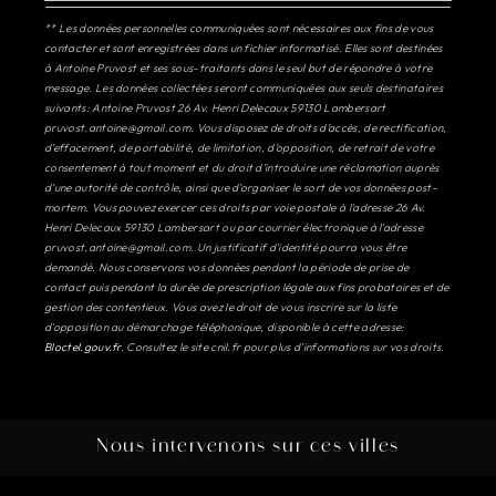
** Les données personnelles communiquées sont nécessaires aux fins de vous
contacter et sont enregistrées dans un fichier informatisé. Elles sont destinées
à Antoine Pruvost et ses sous-traitants dans le seul but de répondre à votre
message. Les données collectées seront communiquées aux seuls destinataires
suivants: Antoine Pruvost 26 Av. Henri Delecaux 59130 Lambersart
pruvost.antoine@gmail.com. Vous disposez de droits d’accès, de rectification,
d’effacement, de portabilité, de limitation, d’opposition, de retrait de votre
consentement à tout moment et du droit d’introduire une réclamation auprès
d’une autorité de contrôle, ainsi que d’organiser le sort de vos données post-
mortem. Vous pouvez exercer ces droits par voie postale à l'adresse 26 Av.
Henri Delecaux 59130 Lambersart ou par courrier électronique à l'adresse
pruvost.antoine@gmail.com. Un justificatif d'identité pourra vous être
demandé. Nous conservons vos données pendant la période de prise de
contact puis pendant la durée de prescription légale aux fins probatoires et de
gestion des contentieux. Vous avez le droit de vous inscrire sur la liste
d'opposition au démarchage téléphonique, disponible à cette adresse:
Bloctel.gouv.fr
. Consultez le site cnil.fr pour plus d’informations sur vos droits.
Nous intervenons sur ces villes