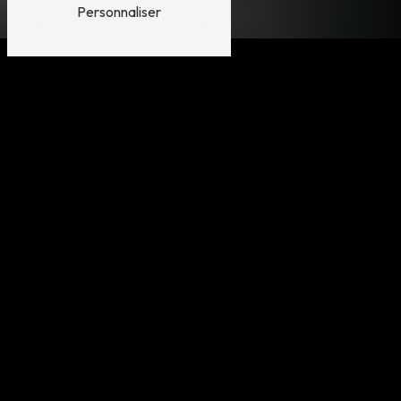
Personnaliser
FEMME
Coupes tendance, colorations sans ammoniaque,
mèches et balayages pour révéler votre beauté
naturelle
EN SAVOIR PLUS
HOMME