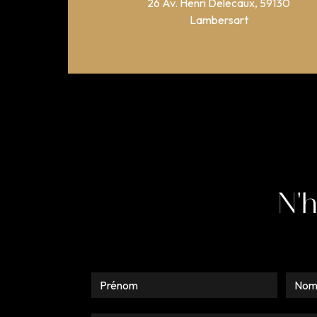
26 Av. Henri Delecaux, 59130
Lambersart
N'