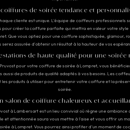
coiffures de soirée tendance et personnal
haque cliente est unique. L'équipe de coiffeurs professionnels
s pour créer la coiffure parfaite qui mettra en valeur votre style 
ret. Que vous optiez pour une coiffure sophistiquée, glamour,
 serez assurée d'obtenir un résultat à la hauteur de vos espéra
estations de haute qualité pour une soirée 
 Pruvost pour votre coiffure de soirée à Lompret, vous bénéfici
 aussi de produits de qualité adaptés à vos besoins. Les coiffe
et les produits à utiliser pour entretenir votre coiffure et la prése
soirée.
n salon de coiffure chaleureux et accueilla
uvost à Lambersart est un lieu convivial où règne une ambiance
le et attentionnée saura vous mettre à l'aise et vous offrir un 
soirée à Lompret. Vous pourrez ainsi profiter d'un moment de coc