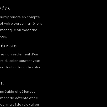
isées
 saura prendre en compte
et votre personnalité lors
 romantique ou moderne,
nces.
réussie
erez non seulement d'un
urs du salon sauront vous
rver tout au long de votre
nt
 agréable et détendue.
moment de détente et de
ooning et de relaxation