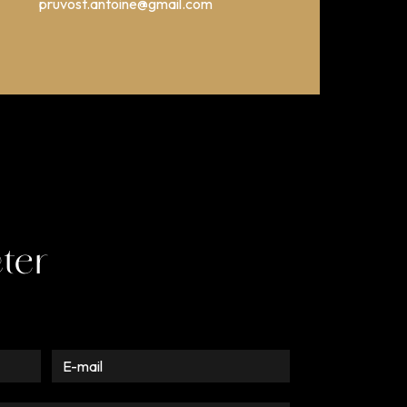
pruvost.antoine@gmail.com
ter