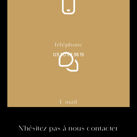
Téléphone
03 20 92 38 15
E-mail
pruvost.antoine@gmail.com
N'hésitez pas à nous contacter