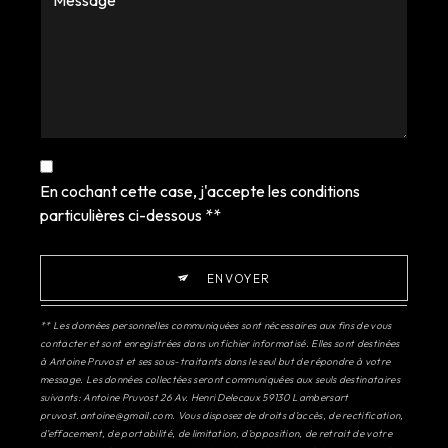
En cochant cette case, j'accepte les conditions
particulières ci-dessous **
ENVOYER
** Les données personnelles communiquées sont nécessaires aux fins de vous
contacter et sont enregistrées dans un fichier informatisé. Elles sont destinées
à Antoine Pruvost et ses sous-traitants dans le seul but de répondre à votre
message. Les données collectées seront communiquées aux seuls destinataires
suivants: Antoine Pruvost 26 Av. Henri Delecaux 59130 Lambersart
pruvost.antoine@gmail.com. Vous disposez de droits d’accès, de rectification,
d’effacement, de portabilité, de limitation, d’opposition, de retrait de votre