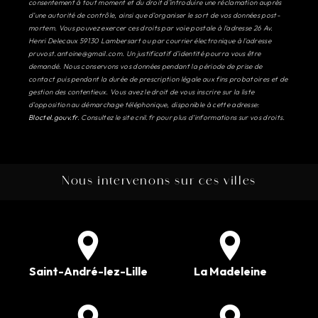
consentement à tout moment et du droit d’introduire une réclamation auprès
d’une autorité de contrôle, ainsi que d’organiser le sort de vos données post-
mortem. Vous pouvez exercer ces droits par voie postale à l'adresse 26 Av.
Henri Delecaux 59130 Lambersart ou par courrier électronique à l'adresse
pruvost.antoine@gmail.com. Un justificatif d'identité pourra vous être
demandé. Nous conservons vos données pendant la période de prise de
contact puis pendant la durée de prescription légale aux fins probatoires et de
gestion des contentieux. Vous avez le droit de vous inscrire sur la liste
d'opposition au démarchage téléphonique, disponible à cette adresse:
Bloctel.gouv.fr
. Consultez le site cnil.fr pour plus d’informations sur vos droits.
Nous intervenons sur ces villes
Saint-André-lez-Lille
La Madeleine